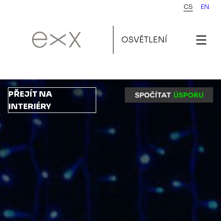
Přejít
CS
EN
k
hlavnímu
OSVĚTLENÍ
obsahu
PŘEJÍT NA
INTERIÉRY