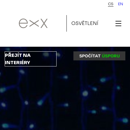
Přejít
CS
EN
k
hlavnímu
OSVĚTLENÍ
obsahu
PŘEJÍT NA
INTERIÉRY