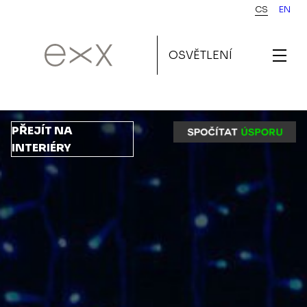
Přejít
CS
EN
k
hlavnímu
OSVĚTLENÍ
obsahu
PŘEJÍT NA
INTERIÉRY